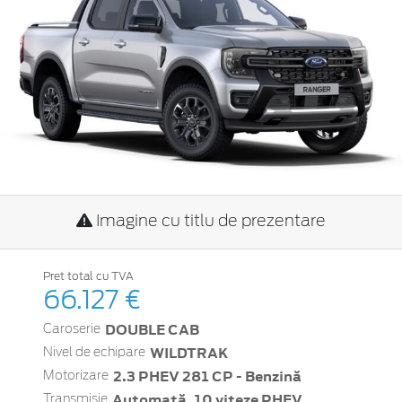
Imagine cu titlu de prezentare
Pret total cu TVA
66.127 €
DOUBLE CAB
Caroserie
WILDTRAK
Nivel de echipare
2.3 PHEV 281 CP - Benzină
Motorizare
Automată, 10 viteze PHEV
Transmisie