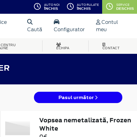
AUTO NOI
AUTO RULATE
SERVICE
ÎNCHIS
ÎNCHIS
DESCHIS
ice
Contul
Caută
Configurator
meu
CENTRU
AUNE
ECHIPA
CONTACT
ER
Pasul următor
Vopsea nemetalizată, Frozen
White
0€