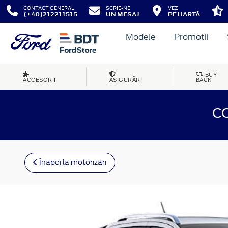
CONTACT GENERAL
SCRIE-NE
VEZI
(+40)212211515
UN MESAJ
PE HARTĂ
Modele
Promotii
BUY
ACCESORII
ASIGURĂRI
BACK
C
Înapoi la motorizari