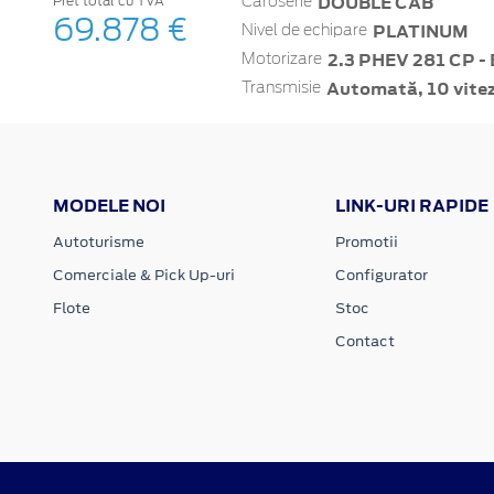
DOUBLE CAB
Pret total cu TVA
Caroserie
69.878 €
PLATINUM
Nivel de echipare
2.3 PHEV 281 CP - 
Motorizare
Automată, 10 vite
Transmisie
MODELE NOI
LINK-URI RAPIDE
Autoturisme
Promotii
Comerciale & Pick Up-uri
Configurator
Flote
Stoc
Contact