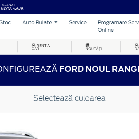
RECENZII
NOTA 4.6/5
Stoc
Auto Rulate
Service
Programare Serv
Online
RENT A
CAR
NOUTĂȚI
D
ONFIGUREAZĂ
FORD NOUL RANG
Selectează culoarea