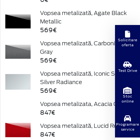
Vopsea metalizată, Agate Black
Metallic
569€
Solicitare
Vopsea metalizată, Carbonized
oferta
Gray
569€
Test Drive
Vopsea metalizată, Iconic Silver /
Silver Radiance
569€
Stoc
online
Vopsea metalizata, Acacia Green
847€
Programare
Vopsea metalizată, Lucid Red
service
847€