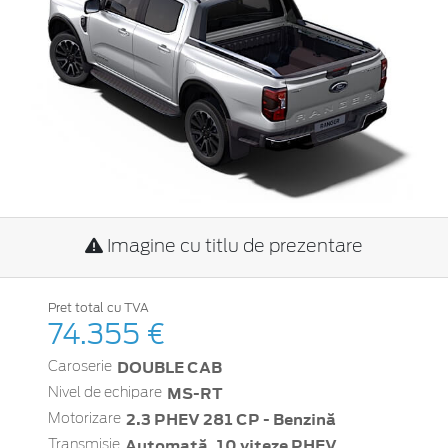
Imagine cu titlu de prezentare
Pret total cu TVA
74.355 €
DOUBLE CAB
Caroserie
MS-RT
Nivel de echipare
2.3 PHEV 281 CP - Benzină
Motorizare
Automată, 10 viteze PHEV
Transmisie