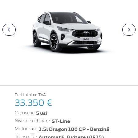
Pret total cu TVA
33.350 €
5 usi
Caroserie
ST-Line
Nivel de echipare
1.5l Dragon 186 CP - Benzină
Motorizare
Automată, 8 viteze (8F35)
Transmisie