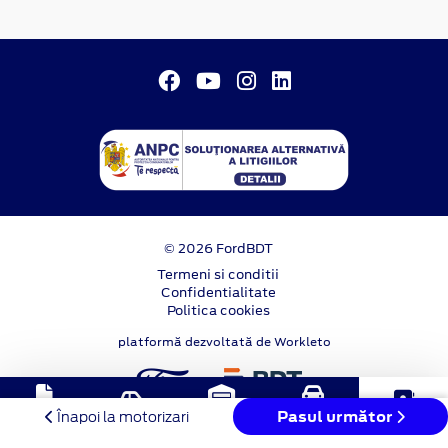
© 2026 FordBDT
Termeni si conditii
Confidentialitate
Politica cookies
platformă dezvoltată de Workleto
Solicitare
Stoc
Programare
Pasul următor
Test Drive
Contact
Înapoi la motorizari
oferta
online
service