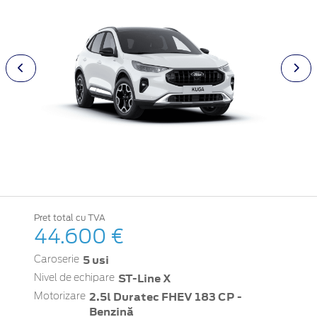
Pret total cu TVA
44.600 €
5 usi
Caroserie
ST-Line X
Nivel de echipare
2.5l Duratec FHEV 183 CP -
Motorizare
Benzină