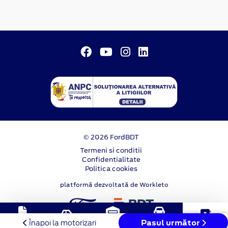
© 2026 FordBDT
Termeni si conditii
Confidentialitate
Politica cookies
platformă dezvoltată de Workleto
Solicitare
Stoc
Programare
Pasul următor
Test Drive
Contact
Înapoi la motorizari
oferta
online
service