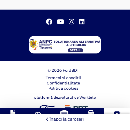
© 2026 FordBDT
Termeni si conditii
Confidentialitate
Politica cookies
platformă dezvoltată de Workleto
Solicitare
Stoc
Programare
Test Drive
Contact
Înapoi la caroserii
oferta
online
service