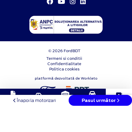
© 2026 FordBDT
Termeni si conditii
Confidentialitate
Politica cookies
platformă dezvoltată de Workleto
Solicitare
Stoc
Programare
Pasul următor
Test Drive
Contact
Înapoi la motorizari
oferta
online
service