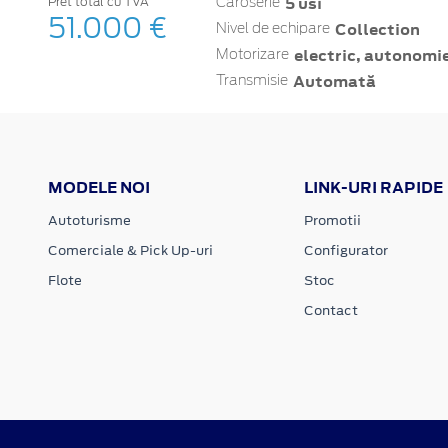
5 usi
Pret total cu TVA
Caroserie
51.000 €
Collection
Nivel de echipare
electric, autonomie
Motorizare
Automată
Transmisie
MODELE NOI
LINK-URI RAPIDE
Autoturisme
Promotii
Comerciale & Pick Up-uri
Configurator
Flote
Stoc
Contact