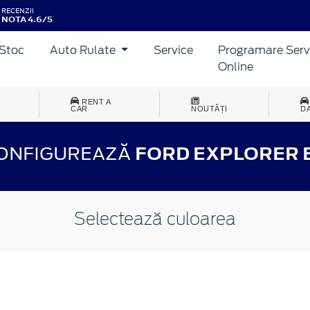
RECENZII
NOTA 4.6/5
Stoc
Auto Rulate
Service
Programare Serv
Online
RENT A
CAR
NOUTĂȚI
D
ONFIGUREAZĂ
FORD EXPLORER 
Selectează culoarea