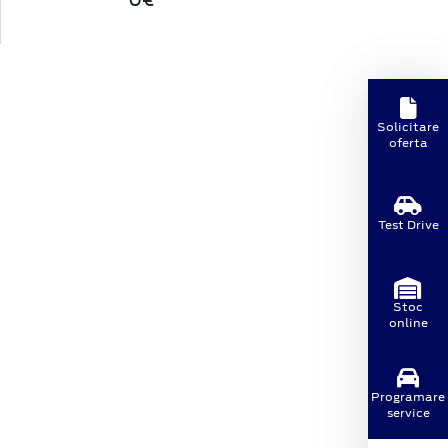
Solicitare
oferta
Test Drive
Stoc
online
Programare
service