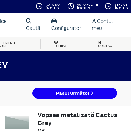
AUTO NOI
AUTO RULATE
SERVICE
ÎNCHIS
ÎNCHIS
ÎNCHIS
ice
Contul
Caută
Configurator
meu
CENTRU
AUNE
ECHIPA
CONTACT
EV
Pasul următor
Vopsea metalizată Cactus
Grey
0€