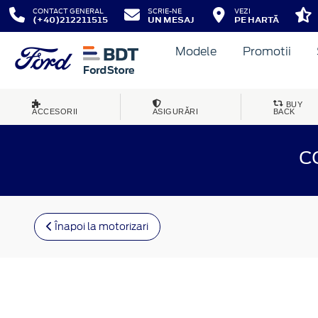
CONTACT GENERAL
SCRIE-NE
VEZI
(+40)212211515
UN MESAJ
PE HARTĂ
Modele
Promotii
BUY
ACCESORII
ASIGURĂRI
BACK
C
Înapoi la motorizari