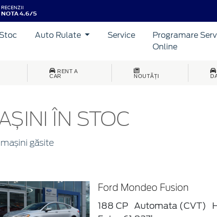
RECENZII
NOTA 4.6/5
Stoc
Auto Rulate
Service
Programare Serv
Online
RENT A
CAR
NOUTĂȚI
D
AȘINI ÎN STOC
mașini găsite
Ford Mondeo Fusion
188 CP
Automata (CVT)
H