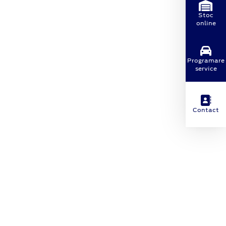
Stoc
online
Programare
service
Contact