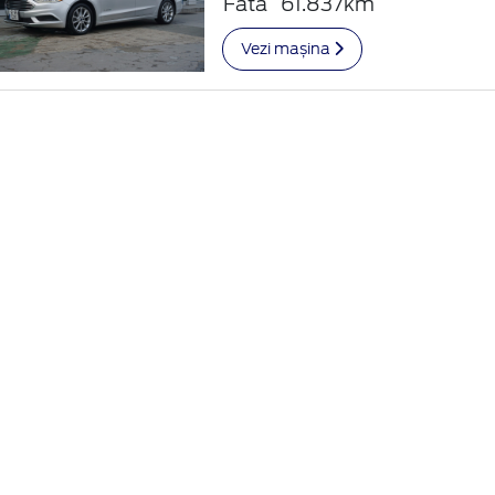
Fata
61.837km
Vezi mașina