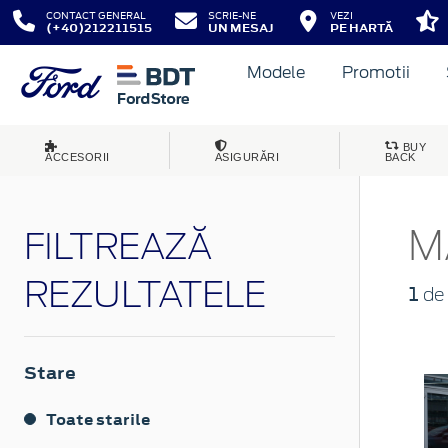
CONTACT GENERAL
SCRIE-NE
VEZI
(+40)212211515
UN MESAJ
PE HARTĂ
Modele
Promotii
BUY
ACCESORII
ASIGURĂRI
BACK
M
FILTREAZĂ
REZULTATELE
1
de 
Stare
Toate starile