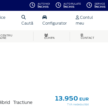
AUTO NOI
AUTO RULATE
SERVICE
ÎNCHIS
ÎNCHIS
ÎNCHIS
ice
Contul
Caută
Configurator
meu
CENTRU
AUNE
ECHIPA
CONTACT
13.950
EUR
ibrid
Tractiune
TVA nedeductibil