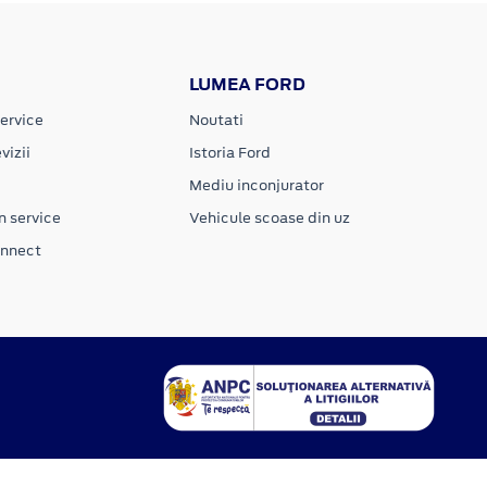
LUMEA FORD
ervice
Noutati
vizii
Istoria Ford
Mediu inconjurator
n service
Vehicule scoase din uz
onnect