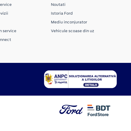
ervice
Noutati
vizii
Istoria Ford
Mediu inconjurator
n service
Vehicule scoase din uz
onnect