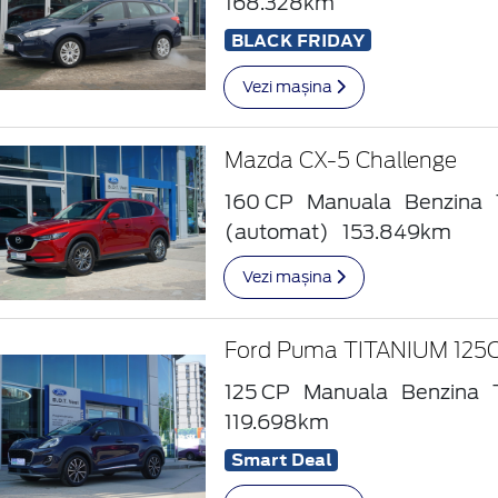
168.328km
BLACK FRIDAY
Vezi mașina
Mazda CX-5 Challenge
160 CP
Manuala
Benzina
(automat)
153.849km
Vezi mașina
Ford Puma TITANIUM 125
125 CP
Manuala
Benzina
119.698km
Smart Deal