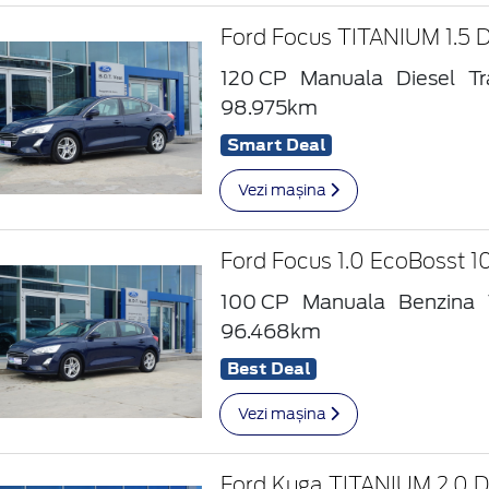
Ford Focus TITANIUM 1.5 
120 CP
Manuala
Diesel
Tr
98.975km
Smart Deal
Vezi mașina
Ford Focus 1.0 EcoBosst 
100 CP
Manuala
Benzina
96.468km
Best Deal
Vezi mașina
Ford Kuga TITANIUM 2.0 