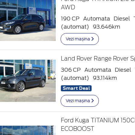
AWD
190 CP
Automata
Diesel
(automat)
93.646km
Vezi mașina
Land Rover Range Rover S
306 CP
Automata
Diesel
(automat)
93.114km
Smart Deal
Vezi mașina
Ford Kuga TITANIUM 150CP
ECOBOOST