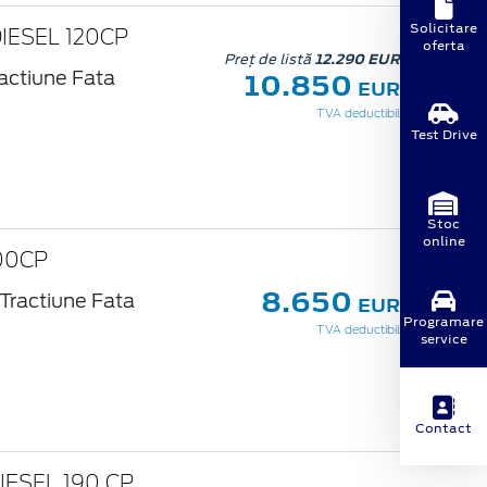
Solicitare
DIESEL 120CP
oferta
Preț de listă
12.290 EUR
10.850
actiune Fata
EUR
TVA deductibil
Test Drive
Stoc
online
100CP
8.650
Tractiune Fata
EUR
Programare
TVA deductibil
service
Contact
DIESEL 190 CP