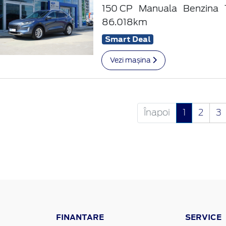
150 CP
Manuala
Benzina
86.018km
Smart Deal
Vezi mașina
Înapoi
1
2
3
FINANTARE
SERVICE