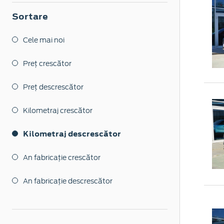
Sortare
Cele mai noi
Preț crescător
Preț descrescător
Kilometraj crescător
Kilometraj descrescător
An fabricație crescător
An fabricație descrescător