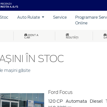
RECENZII
NOTA 4.6/5
Stoc
Auto Rulate
Service
Programare Serv
Online
RENT A
CAR
NOUTĂȚI
D
AȘINI ÎN STOC
e mașini găsite
Ford Focus
120 CP
Automata
Diesel