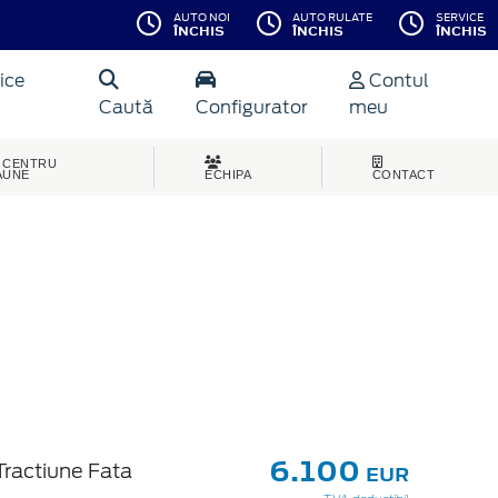
AUTO NOI
AUTO RULATE
SERVICE
ÎNCHIS
ÎNCHIS
ÎNCHIS
ice
Contul
Caută
Configurator
meu
CENTRU
AUNE
ECHIPA
CONTACT
6.100
Tractiune Fata
EUR