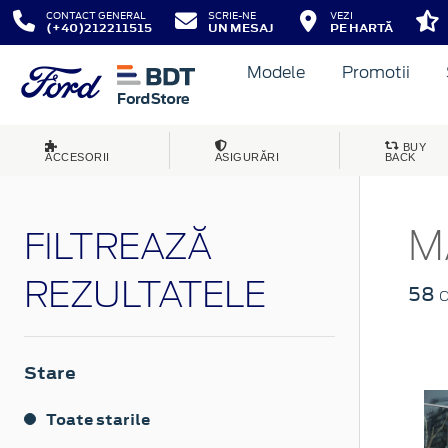
CONTACT GENERAL
SCRIE-NE
VEZI
(+40)212211515
UN MESAJ
PE HARTĂ
Modele
Promotii
BUY
ACCESORII
ASIGURĂRI
BACK
M
FILTREAZĂ
REZULTATELE
58
d
Stare
Toate starile