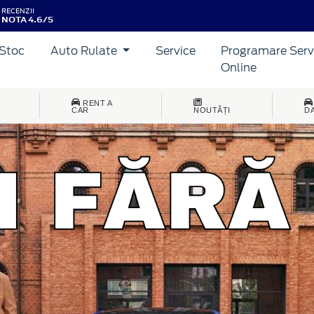
RECENZII
NOTA 4.6/5
Stoc
Auto Rulate
Service
Programare Serv
Online
RENT A
CAR
NOUTĂȚI
D