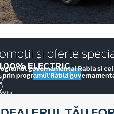
omoții și oferte speci
100% ELECTRIC
rogramul guvernamental Rabla si cel
, prin programul Rabla guvernamental
Profită acum!
.000 km
 DEALERUL TĂU FOR