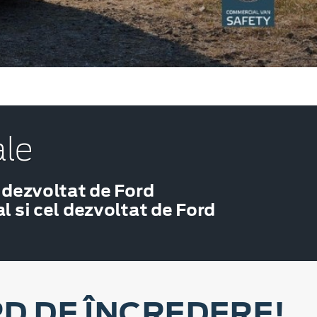
ale
 dezvoltat de Ford
 si cel dezvoltat de Ford
D DE ÎNCREDERE!