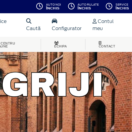
AUTO NOI
AUTO RULATE
SERVICE
ÎNCHIS
ÎNCHIS
ÎNCHIS
ice
Contul
Caută
Configurator
meu
CENTRU
AUNE
ECHIPA
CONTACT