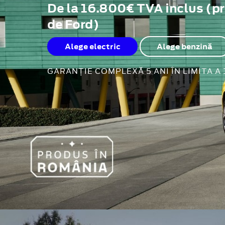
De la 16.800€ TVA inclus (p
de Ford)
Alege electric
Alege benzină
GARANȚIE COMPLEXĂ 5 ANI ÎN LIMITA A