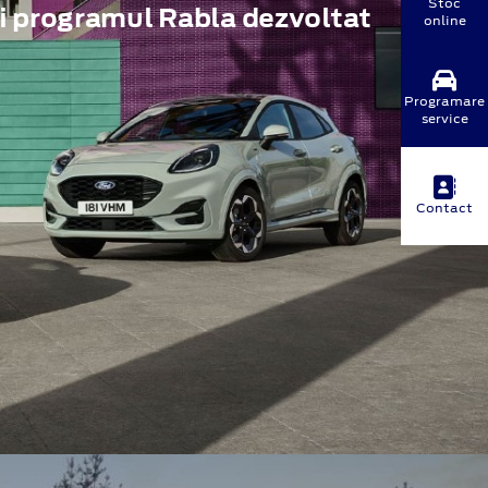
Stoc
i programul Rabla dezvoltat
online
Programare
service
Contact