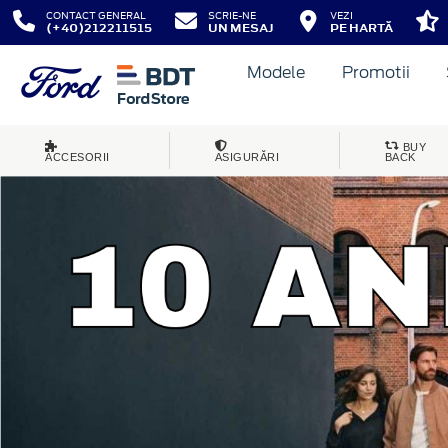
CONTACT GENERAL
SCRIE-NE
VEZI
(+40)212211515
UN MESAJ
PE HARTĂ
Modele
Promotii
BUY
ACCESORII
ASIGURĂRI
BACK