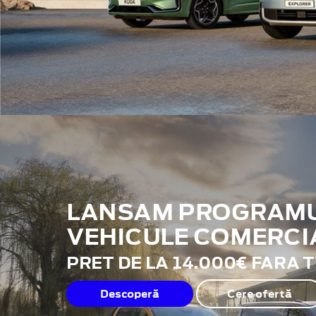
LANSAM PROGRAMUL
VEHICULE COMERCI
PRET DE LA 14.000€ FARA 
Descoperă
Cere ofertă