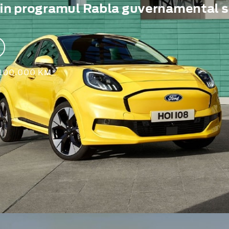
rin programul Rabla guvernamental s
 100.000 KM*