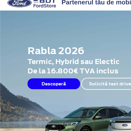
Rabla 2026
Termic, Hybrid sau Electic
De la 16.800€ TVA inclus
Descoperă
Solicită test drive